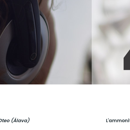
Oteo (Álava)
L’ammonit