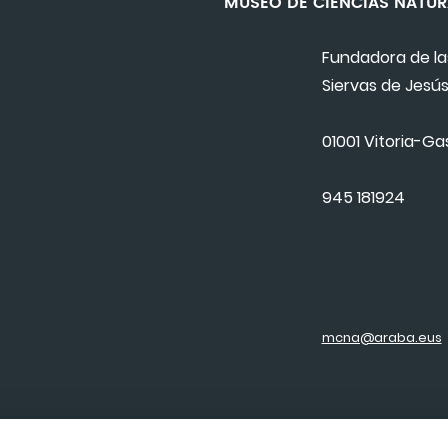
MUSEO DE CIENCIAS NA
Fundadora de la
Siervas de Jesús
01001 Vitoria-Ga
945 181924
mcna@araba.eus