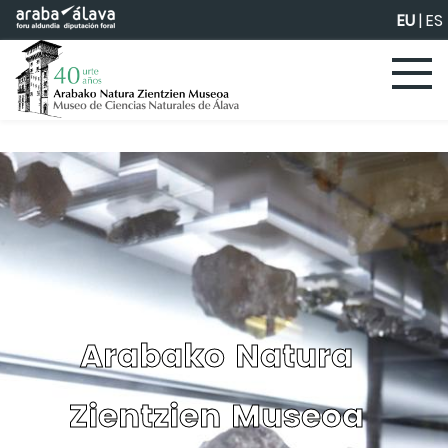
Eduki nagusira joan
EU
|
ES
Arabako Natura
Zientzien Museoa