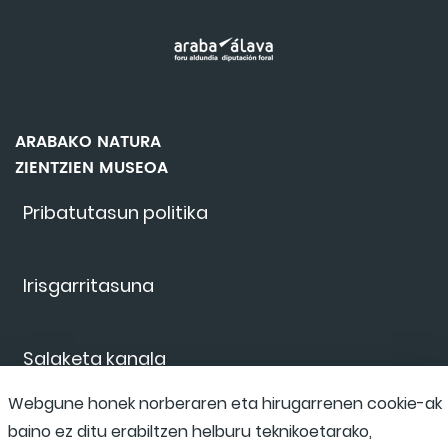
ARABAKO NATURA
ZIENTZIEN MUSEOA
Pribatutasun politika
Irisgarritasuna
Salaketa kanala
Webgune honek norberaren eta hirugarrenen cookie-ak
baino ez ditu erabiltzen helburu teknikoetarako,