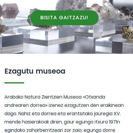
BISITA GAITZAZU!
Ezagutu museoa
Arabako Natura Zientzien Museoa «Otxanda
andrearen dorrea» izenez ezagutzen den eraikinean
dago. Nahiz eta dorrea eta erantsitako jauregia XV.
mende hasierakoak diren, gaur egungo itxura 1971n
egindako zaharberritzeari zor zaio: egungo dorre