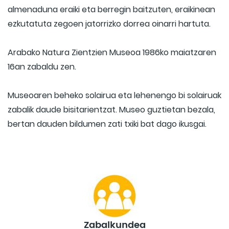
almenaduna eraiki eta berregin baitzuten, eraikinean
ezkutatuta zegoen jatorrizko dorrea oinarri hartuta.
Arabako Natura Zientzien Museoa 1986ko maiatzaren
16an zabaldu zen.
Museoaren beheko solairua eta lehenengo bi solairuak
zabalik daude bisitarientzat. Museo guztietan bezala,
bertan dauden bildumen zati txiki bat dago ikusgai.
Zabalkundea