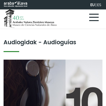
Eduki nagusira joan
EU
|
ES
Audiogidak - Audioguías