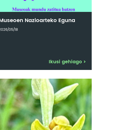
Museoen Nazioarteko Eguna
2026/05/18
Ikusi gehiago
>