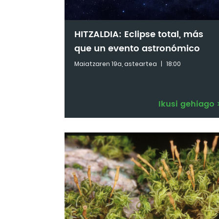
HITZALDIA: Eclipse total, más
que un evento astronómico
Maiatzaren 19a, asteartea
|
18:00
Ikusi gehiago