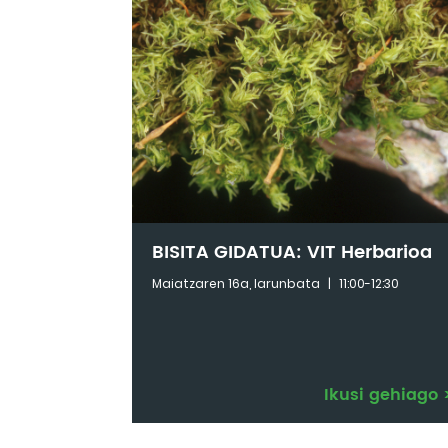
BISITA GIDATUA: VIT Herbarioa
Maiatzaren 16a, larunbata
|
11:00-12:30
Ikusi gehiago