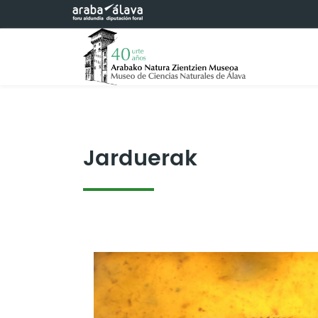
Eduki nagusira joan
Jarduerak