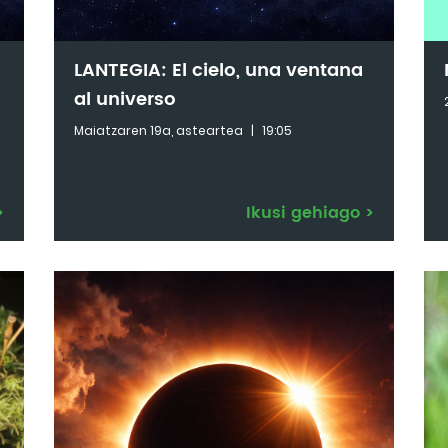
LANTEGIA: El cielo, una ventana
al universo
Maiatzaren 19a, asteartea
|
19:05
>
Ikusi gehiago
>