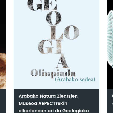
Arabako Natura Zientzien
Museoa AEPECTrekin
elkarlanean ari da Geologiako