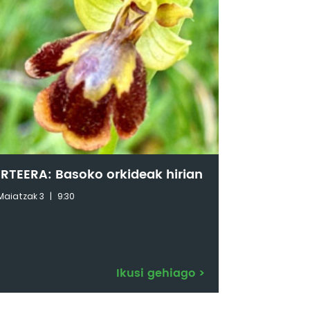
IRTEERA: Basoko orkideak hirian
Maiatzak 3
|
9:30
Ikusi gehiago
>