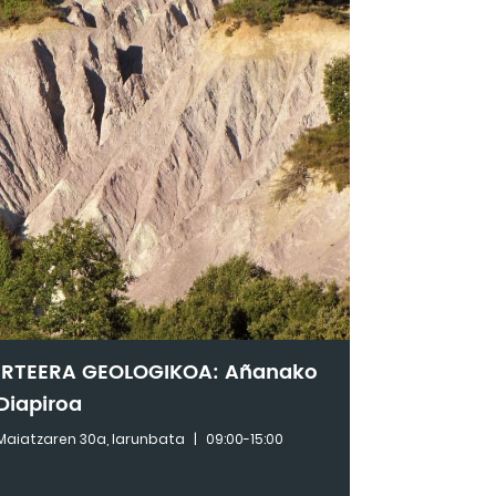
IRTEERA GEOLOGIKOA: Añanako
Diapiroa
Maiatzaren 30a, larunbata
|
09:00-15:00