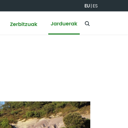
EU
|
ES
Jarduerak
Zerbitzuak