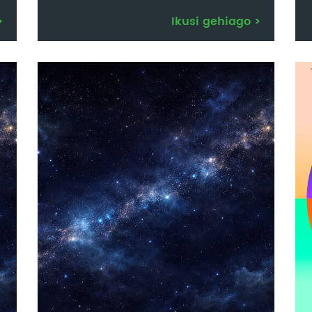
>
Ikusi gehiago
>