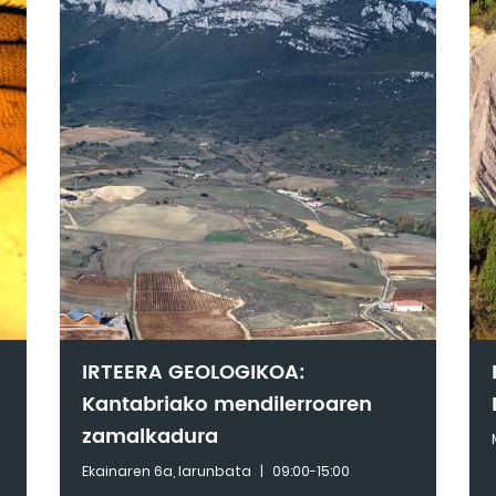
IRTEERA GEOLOGIKOA:
Kantabriako mendilerroaren
zamalkadura
Ekainaren 6a, larunbata
|
09:00-15:00