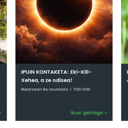
IPUIN KONTAKETA: Eki-Kili-
Xehea, a ze odisea!
Maiatzaren 9a, larunbata
|
11:30-12:30
>
Ikusi gehiago
>