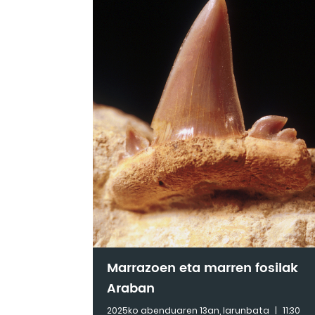
Marrazoen eta marren fosilak
Araban
2025ko abenduaren 13an, larunbata
|
11:30