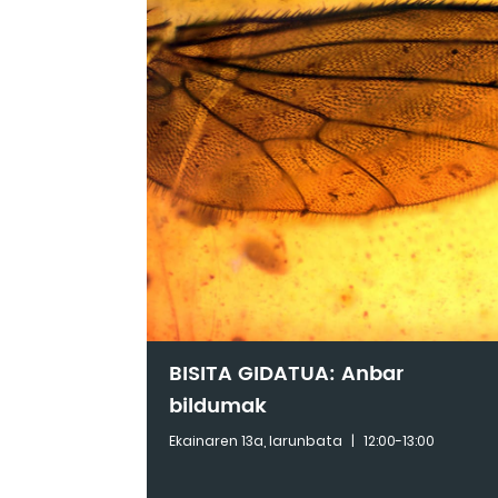
BISITA GIDATUA: Anbar
bildumak
Ekainaren 13a, larunbata
|
12:00-13:00