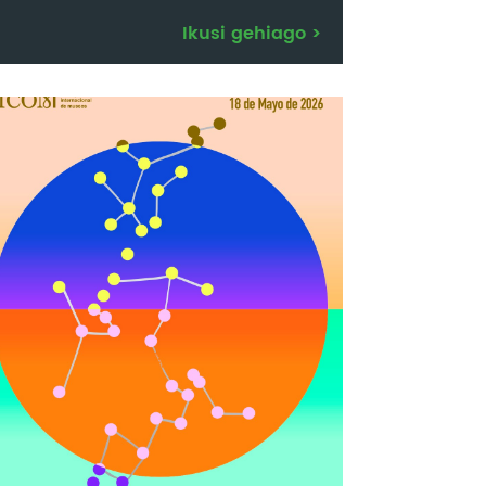
Ikusi gehiago
>